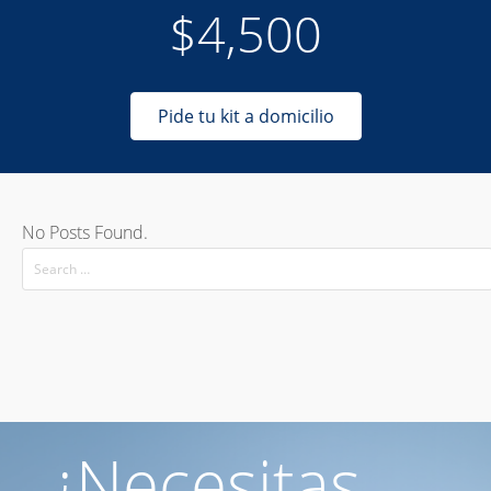
$4,500
Pide tu kit a domicilio
No Posts Found.
¿Necesitas