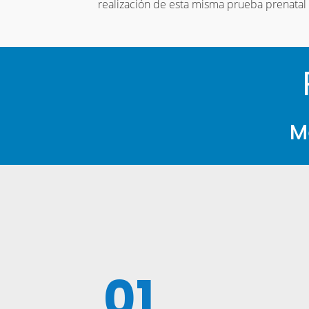
realización de esta misma prueba prenatal
M
01