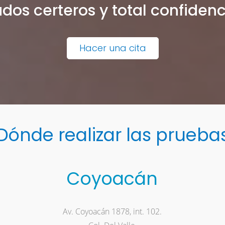
dos certeros y total confiden
Hacer una cita
Dónde realizar las prueba
Coyoacán
Av. Coyoacán 1878, int. 102.