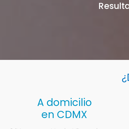
Resulta
¿
A domicilio
en CDMX