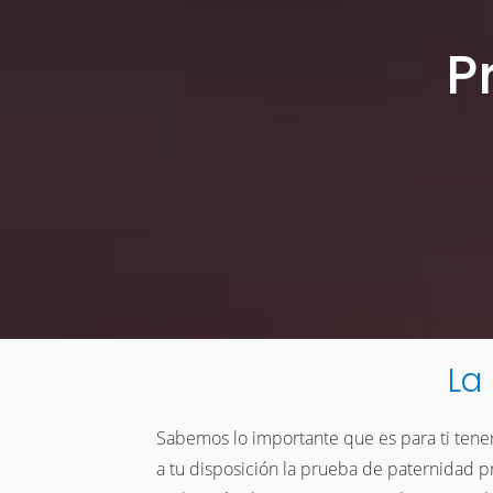
P
La
Sabemos lo importante que es para ti tene
a tu disposición la prueba de paternidad pr