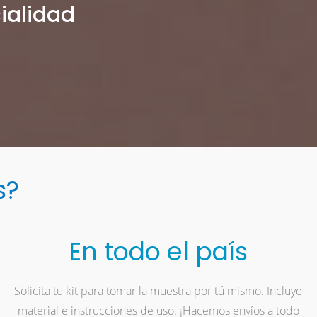
cialidad
s?
En todo el país
Solicita tu kit para tomar la muestra por tú mismo. Incluye
material e instrucciones de uso. ¡Hacemos envíos a todo