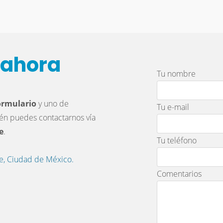
a ahora
Tu nombre
ormulario
y uno de
Tu e-mail
ién puedes contactarnos vía
e
.
Tu teléfono
lle, Ciudad de México.
Comentarios