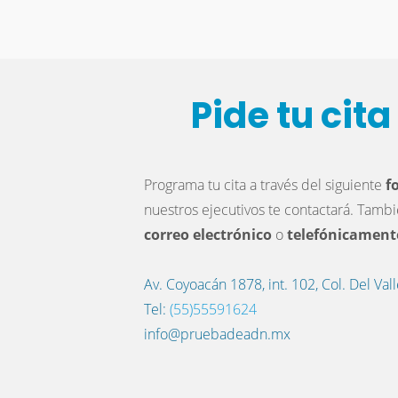
Pide tu cit
Programa tu cita a través del siguiente
f
nuestros ejecutivos te contactará. Tamb
correo electrónico
o
telefónicament
Av. Coyoacán 1878, int. 102, Col. Del Va
Tel:
(55)55591624
info@pruebadeadn.mx