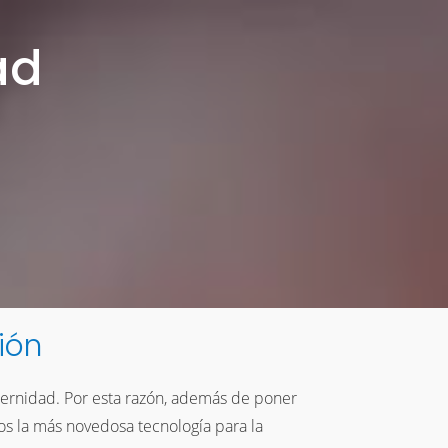
ad
ión
ternidad. Por esta razón, además de poner
os la más novedosa tecnología para la