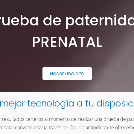
rueba de paternid
PRENATAL
Hacer una cita
 mejor tecnología a tu disposic
r resultados certeros al momento de realizar una prueba de pa
enatal convencional (a través de líquido amniótico), te ofrecem